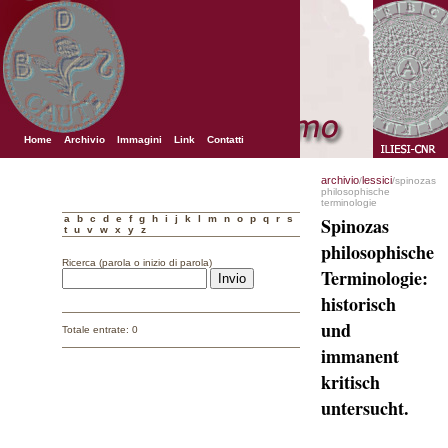
Home
Archivio
Immagini
Link
Contatti
archivio
lessici
/
/spinozas
philosophische
terminologie
a
b
c
d
e
f
g
h
i
j
k
l
m
n
o
p
q
r
s
Spinozas
t
u
v
w
x
y
z
philosophische
Ricerca (parola o inizio di parola)
Terminologie:
historisch
und
Totale entrate: 0
immanent
kritisch
untersucht.