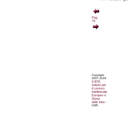
Pag.
79
Copyright
2007-2026
ILIESI,
Istituto per
il Lessico
Intellettuale
Europeo e
Storia
delle Idee
-
CNR.