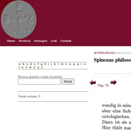
Home
Archivio
Immagini
Link
Contatti
archivio
lessici
/
/spinozas p
Spinozas philos
a
b
c
d
e
f
g
h
i
j
k
l
m
n
o
p
q
r
s
t
u
v
w
x
y
z
Ricerca (parola o inizio di parola)
Pag. 79
Totale entrate: 0