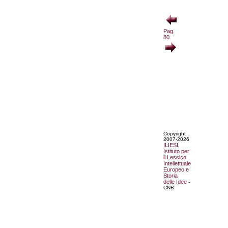
Pag.
80
Copyright
2007-2026
ILIESI,
Istituto per
il Lessico
Intellettuale
Europeo e
Storia
delle Idee
-
CNR.