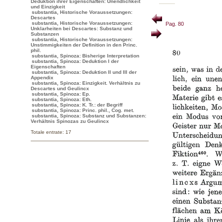
Deduktion ihrer Eigenschaften: Unendlichkeit
und Einzigkeit
substantia, Historische Voraussetzungen:
Descartes
substantia, Historische Voraussetzungen:
Pag. 80
Unklarheiten bei Descartes: Substanz und
Substanzen
substantia, Historische Voraussetzungen:
Unstimmigkeiten der Definition in den Princ.
phil.
substantia, Spinoza: Bisherige Interpretation
substantia, Spinoza: Deduktion I der
Eigenschaften
substantia, Spinoza: Deduktion II und III der
Appendix
substantia, Spinoza: Einzigkeit. Verhältnis zu
Descartes und Geulincx
substantia, Spinoza: Ep.
substantia, Spinoza: Eth.
substantia, Spinoza: K. Tr.: der Begriff
substantia, Spinoza: Princ. phil., Cog. met.
substantia, Spinoza: Substanz und Substanzen:
Verhältnis Spinozas zu Geulincx
Totale entrate: 17