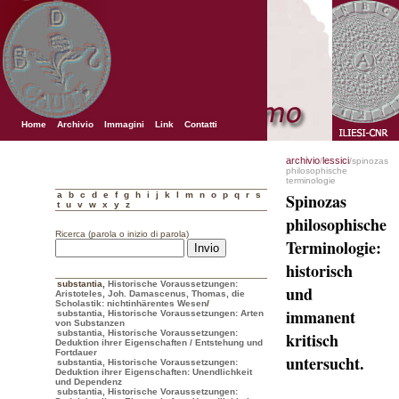
Home
Archivio
Immagini
Link
Contatti
archivio
lessici
/
/spinozas
philosophische
terminologie
a
b
c
d
e
f
g
h
i
j
k
l
m
n
o
p
q
r
s
Spinozas
t
u
v
w
x
y
z
philosophische
Ricerca (parola o inizio di parola)
Terminologie:
historisch
substantia
,
Historische Voraussetzungen:
und
Aristoteles, Joh. Damascenus, Thomas, die
Scholastik: nichtinhärentes Wesen
/
immanent
substantia, Historische Voraussetzungen: Arten
von Substanzen
substantia, Historische Voraussetzungen:
kritisch
Deduktion ihrer Eigenschaften / Entstehung und
Fortdauer
untersucht.
substantia, Historische Voraussetzungen:
Deduktion ihrer Eigenschaften: Unendlichkeit
und Dependenz
substantia, Historische Voraussetzungen: