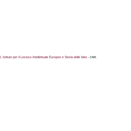
I, Istituto per il Lessico Intellettuale Europeo e Storia delle Idee
- CNR.