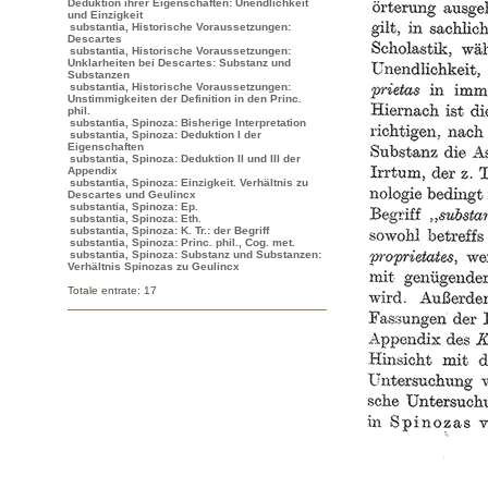
Deduktion ihrer Eigenschaften: Unendlichkeit
und Einzigkeit
substantia, Historische Voraussetzungen:
Descartes
substantia, Historische Voraussetzungen:
Unklarheiten bei Descartes: Substanz und
Substanzen
substantia, Historische Voraussetzungen:
Unstimmigkeiten der Definition in den Princ.
phil.
substantia, Spinoza: Bisherige Interpretation
substantia, Spinoza: Deduktion I der
Eigenschaften
substantia, Spinoza: Deduktion II und III der
Appendix
substantia, Spinoza: Einzigkeit. Verhältnis zu
Descartes und Geulincx
substantia, Spinoza: Ep.
substantia, Spinoza: Eth.
substantia, Spinoza: K. Tr.: der Begriff
substantia, Spinoza: Princ. phil., Cog. met.
substantia, Spinoza: Substanz und Substanzen:
Verhältnis Spinozas zu Geulincx
Totale entrate: 17