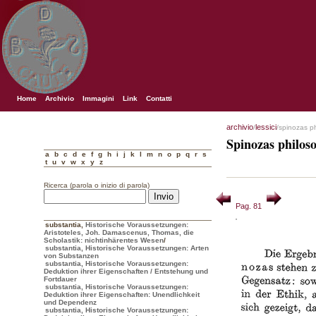
Home
Archivio
Immagini
Link
Contatti
archivio
lessici
/
/spinozas p
Spinozas philos
a
b
c
d
e
f
g
h
i
j
k
l
m
n
o
p
q
r
s
t
u
v
w
x
y
z
Ricerca (parola o inizio di parola)
Pag. 81
substantia
,
Historische Voraussetzungen:
Aristoteles, Joh. Damascenus, Thomas, die
Scholastik: nichtinhärentes Wesen
/
substantia, Historische Voraussetzungen: Arten
von Substanzen
substantia, Historische Voraussetzungen:
Deduktion ihrer Eigenschaften / Entstehung und
Fortdauer
substantia, Historische Voraussetzungen:
Deduktion ihrer Eigenschaften: Unendlichkeit
und Dependenz
substantia, Historische Voraussetzungen: