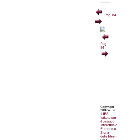
Pag. 84
Pag.
84
Copyright
2007-2026
ILIESI,
Istituto per
il Lessico
Intellettuale
Europeo e
Storia
delle Idee
-
CNR.