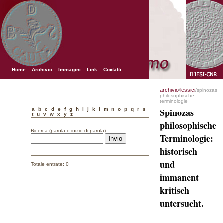
Home
Archivio
Immagini
Link
Contatti
archivio
lessici
/
/spinozas
philosophische
terminologie
a
b
c
d
e
f
g
h
i
j
k
l
m
n
o
p
q
r
s
Spinozas
t
u
v
w
x
y
z
philosophische
Ricerca (parola o inizio di parola)
Terminologie:
historisch
und
Totale entrate: 0
immanent
kritisch
untersucht.