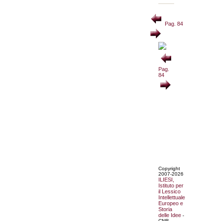
Pag. 84
Pag.
84
Copyright
2007-2026
ILIESI,
Istituto per
il Lessico
Intellettuale
Europeo e
Storia
delle Idee
-
CNR.