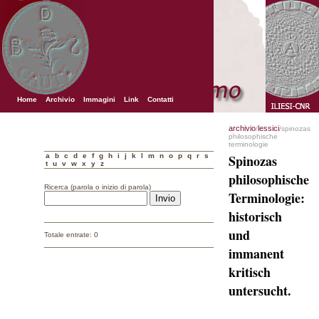
Home
Archivio
Immagini
Link
Contatti
archivio
lessici
/
/spinozas
philosophische
terminologie
a
b
c
d
e
f
g
h
i
j
k
l
m
n
o
p
q
r
s
Spinozas
t
u
v
w
x
y
z
philosophische
Ricerca (parola o inizio di parola)
Terminologie:
historisch
und
Totale entrate: 0
immanent
kritisch
untersucht.