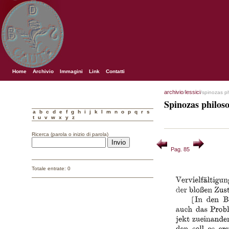
Home
Archivio
Immagini
Link
Contatti
archivio
lessici
/
/spinozas p
Spinozas philos
a
b
c
d
e
f
g
h
i
j
k
l
m
n
o
p
q
r
s
t
u
v
w
x
y
z
Ricerca (parola o inizio di parola)
Pag. 85
Totale entrate: 0