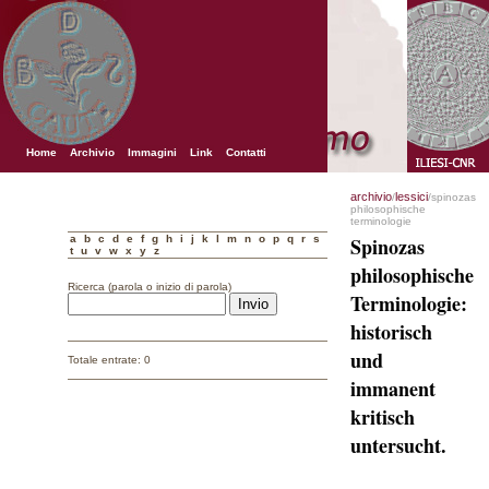
Home
Archivio
Immagini
Link
Contatti
archivio
lessici
/
/spinozas
philosophische
terminologie
a
b
c
d
e
f
g
h
i
j
k
l
m
n
o
p
q
r
s
Spinozas
t
u
v
w
x
y
z
philosophische
Ricerca (parola o inizio di parola)
Terminologie:
historisch
und
Totale entrate: 0
immanent
kritisch
untersucht.