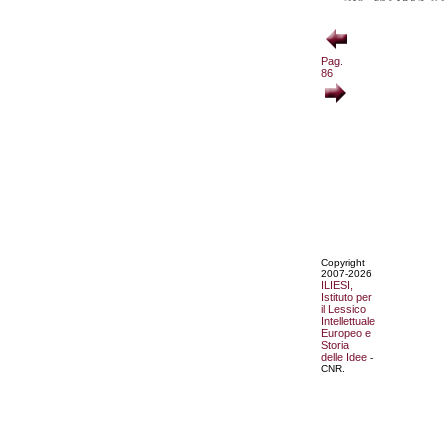
Pag.
86
Copyright
2007-2026
ILIESI,
Istituto per
il Lessico
Intellettuale
Europeo e
Storia
delle Idee
-
CNR.