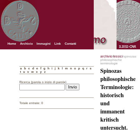
Home
Archivio
Immagini
Link
Contatti
archivio
lessici
/
/spinozas
philosophische
terminologie
a
b
c
d
e
f
g
h
i
j
k
l
m
n
o
p
q
r
s
Spinozas
t
u
v
w
x
y
z
philosophische
Ricerca (parola o inizio di parola)
Terminologie:
historisch
und
Totale entrate: 0
immanent
kritisch
untersucht.