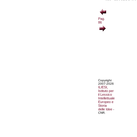
Pag.
86
Copyright
2007-2026
ILIESI,
Istituto per
il Lessico
Intellettuale
Europeo e
Storia
delle Idee
-
CNR.