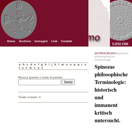
Home
Archivio
Immagini
Link
Contatti
archivio
lessici
/
/spinozas
philosophische
terminologie
a
b
c
d
e
f
g
h
i
j
k
l
m
n
o
p
q
r
s
Spinozas
t
u
v
w
x
y
z
philosophische
Ricerca (parola o inizio di parola)
Terminologie:
historisch
und
Totale entrate: 0
immanent
kritisch
untersucht.