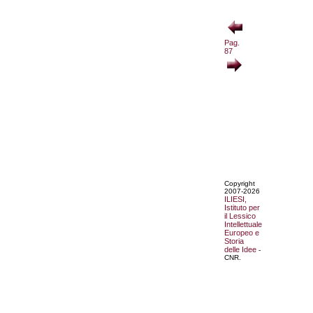
Pag.
87
Copyright
2007-2026
ILIESI,
Istituto per
il Lessico
Intellettuale
Europeo e
Storia
delle Idee
-
CNR.