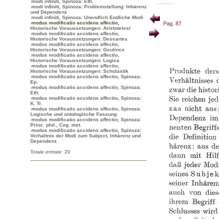
modi infiniti, Spinoza: Eth.
modi infiniti, Spinoza: Problemstellung: Inhärenz
und Dependenz
modi infiniti, Spinoza: Unendlich Endliche Modi
modus modificatio accidens affectio
,
Pag. 87
Historische Voraussetzungen: Aristoteles
/
modus modificatio accidens affectio,
Historische Voraussetzungen: Descartes
modus modificatio accidens affectio,
Historische Voraussetzungen: Geulincx
modus modificatio accidens affectio,
Historische Voraussetzungen: Logica
modus modificatio accidens affectio,
Historische Voraussetzungen: Scholastik
modus modificatio accidens affectio, Spinoza:
Ep.
modus modificatio accidens affectio, Spinoza:
Eth.
modus modificatio accidens affectio, Spinoza:
K. Tr.
modus modificatio accidens affectio, Spinoza:
Logische und ontologische Fassung
modus modificatio accidens affectio, Spinoza:
Princ. phil., Cog. met.
modus modificatio accidens affectio, Spinoza:
Verhältnis der Modi zum Subject, Inhärenz und
Dependenz
Totale entrate: 20