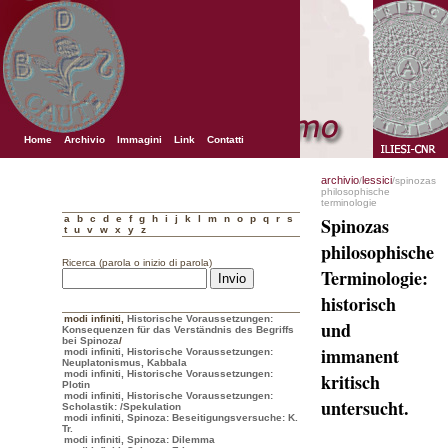
Home
Archivio
Immagini
Link
Contatti
archivio
lessici
/
/spinozas
philosophische
terminologie
a
b
c
d
e
f
g
h
i
j
k
l
m
n
o
p
q
r
s
Spinozas
t
u
v
w
x
y
z
philosophische
Ricerca (parola o inizio di parola)
Terminologie:
historisch
modi infiniti
,
Historische Voraussetzungen:
und
Konsequenzen für das Verständnis des Begriffs
bei Spinoza
/
immanent
modi infiniti, Historische Voraussetzungen:
Neuplatonismus, Kabbala
modi infiniti, Historische Voraussetzungen:
kritisch
Plotin
modi infiniti, Historische Voraussetzungen:
untersucht.
Scholastik:
/Spekulation
modi infiniti, Spinoza: Beseitigungsversuche: K.
Tr.
modi infiniti, Spinoza: Dilemma