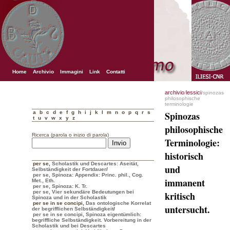
Home
Archivio
Immagini
Link
Contatti
archivio
lessici
/
/spinozas
philosophische
terminologie
a
b
c
d
e
f
g
h
i
j
k
l
m
n
o
p
q
r
s
Spinozas
t
u
v
w
x
y
z
philosophische
Ricerca (parola o inizio di parola)
Terminologie:
historisch
per se
,
Scholastik und Descartes: Aseität,
und
Selbständigkeit der Fortdauer
/
per se, Spinoza: Appendix: Princ. phil., Cog.
immanent
Met., Eth.
per se, Spinoza: K. Tr.
per se, Vier sekundäre Bedeutungen bei
kritisch
Spinoza und in der Scholastik
per se in se concipi
,
Das ontologische Korrelat
untersucht.
der begrifflichen Selbständigkeit
/
per se in se concipi, Spinoza eigentümlich:
begriffliche Selbständigkeit. Vorbereitung in der
Scholastik und bei Descartes