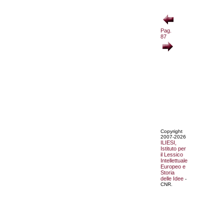
Pag.
87
Copyright
2007-2026
ILIESI,
Istituto per
il Lessico
Intellettuale
Europeo e
Storia
delle Idee
-
CNR.