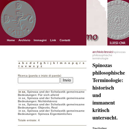
Home
Archivio
Immagini
Link
Contatti
archivio
lessici
/
/spinozas
philosophische
terminologie
a
b
c
d
e
f
g
h
i
j
k
l
m
n
o
p
q
r
s
Spinozas
t
u
v
w
x
y
z
philosophische
Ricerca (parola o inizio di parola)
Terminologie:
historisch
in se
,
Spinoza und der Scholastik gemeinsame
und
Bedeutungen: Für sich allein
/
in se, Spinoza und der Scholastik gemeinsame
immanent
Bedeutungen: Nichtinhärenz
in se, Spinoza und der Scholastik gemeinsame
Bedeutungen: Objectiv, Real
kritisch
in se, Spinoza und der Scholastik gemeinsame
Bedeutungen: Spinoza Eigentümliches
untersucht.
Totale entrate: 4
Sechstes