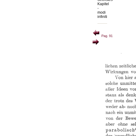
Kapitel
-
modi
infiniti
Pag. 91