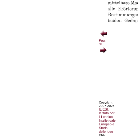
Pag.
91
Copyright
2007-2026
ILIESI,
Istituto per
il Lessico
Intellettuale
Europeo e
Storia
delle Idee
-
CNR.