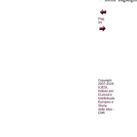
Pag.
94
Copyright
2007-2026
ILIESI,
Istituto per
il Lessico
Intellettuale
Europeo e
Storia
delle Idee
-
CNR.