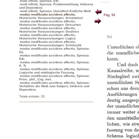
modi infiniti, Spinoza: Eth.
modi infiniti, Spinoza: Problemstellung: Inhärenz
und Dependenz
modi infiniti, Spinoza: Unendlich Endliche Modi
modus modificatio accidens affectio
,
Pag. 94
Historische Voraussetzungen: Aristoteles
/
modus modificatio accidens affectio,
Historische Voraussetzungen: Descartes
modus modificatio accidens affectio,
Historische Voraussetzungen: Geulincx
modus modificatio accidens affectio,
Historische Voraussetzungen: Logica
modus modificatio accidens affectio,
Historische Voraussetzungen: Scholastik
modus modificatio accidens affectio, Spinoza:
Ep.
modus modificatio accidens affectio, Spinoza:
Eth.
modus modificatio accidens affectio, Spinoza:
K. Tr.
modus modificatio accidens affectio, Spinoza:
Logische und ontologische Fassung
modus modificatio accidens affectio, Spinoza:
Princ. phil., Cog. met.
modus modificatio accidens affectio, Spinoza:
Verhältnis der Modi zum Subject, Inhärenz und
Dependenz
Totale entrate: 20