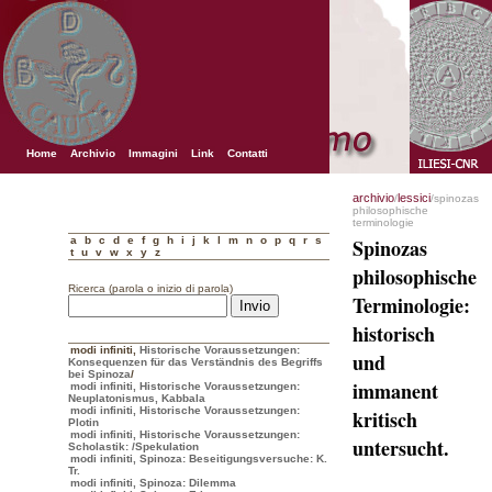
Home
Archivio
Immagini
Link
Contatti
archivio
lessici
/
/spinozas
philosophische
terminologie
a
b
c
d
e
f
g
h
i
j
k
l
m
n
o
p
q
r
s
Spinozas
t
u
v
w
x
y
z
philosophische
Ricerca (parola o inizio di parola)
Terminologie:
historisch
modi infiniti
,
Historische Voraussetzungen:
und
Konsequenzen für das Verständnis des Begriffs
bei Spinoza
/
immanent
modi infiniti, Historische Voraussetzungen:
Neuplatonismus, Kabbala
modi infiniti, Historische Voraussetzungen:
kritisch
Plotin
modi infiniti, Historische Voraussetzungen:
untersucht.
Scholastik:
/Spekulation
modi infiniti, Spinoza: Beseitigungsversuche: K.
Tr.
modi infiniti, Spinoza: Dilemma