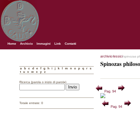
Home
Archivio
Immagini
Link
Contatti
archivio
lessici
/
/spinozas p
Spinozas philos
a
b
c
d
e
f
g
h
i
j
k
l
m
n
o
p
q
r
s
t
u
v
w
x
y
z
Ricerca (parola o inizio di parola)
Pag. 94
Totale entrate: 0
Pag. 94