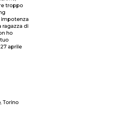
re troppo
ing
d' impotenza
a ragazza di
Non ho
 tuo
, 27 aprile
o
, Torino