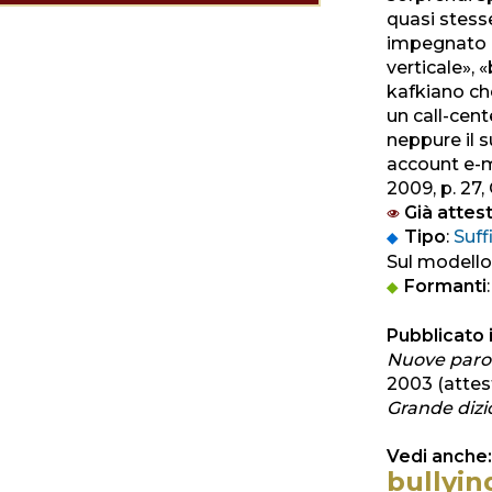
quasi stess
impegnato p
verticale», 
kafkiano che
un call-cen
neppure il 
account e-m
2009, p. 27, 
Già attest
Tipo
:
Suff
Sul modello
Formanti
Pubblicato i
Nuove parole
2003 (attes
Grande dizio
Vedi anche:
bullyin