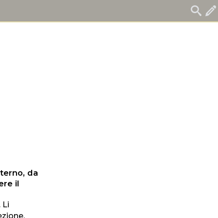
lterno, da
re il
 Li
ezione,