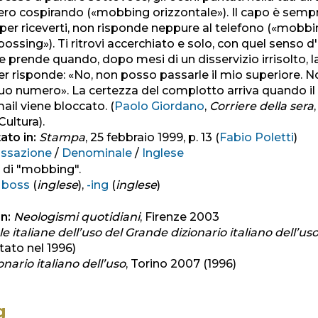
ero cospirando («mobbing orizzontale»). Il capo è semp
er riceverti, non risponde neppure al telefono («mobb
«bossing»). Ti ritrovi accerchiato e solo, con quel senso 
 prende quando, dopo mesi di un disservizio irrisolto, l
ter risponde: «No, non posso passarle il mio superiore. 
suo numero». La certezza del complotto arriva quando il
ail viene bloccato. (
Paolo Giordano
,
Corriere della sera
Cultura).
ato in:
Stampa
, 25 febbraio 1999, p. 13 (
Fabio Poletti
)
issazione
/
Denominale
/
Inglese
 di "mobbing".
:
boss
(
inglese
),
-ing
(
inglese
)
n:
Neologismi quotidiani
, Firenze 2003
 italiane dell’uso del Grande dizionario italiano dell’us
tato nel 1996)
nario italiano dell’uso
, Torino 2007 (1996)
g