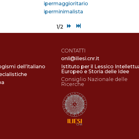
ipermaggioritario
iperminimalista
1/2
CONTATTI
onli@iliesi.cnr.it
ogismi dell’italiano
Istituto per il Lessico Intellettu
Europeo e Storia delle Idee
cialistiche
Consiglio Nazionale delle
pa
Ricerche