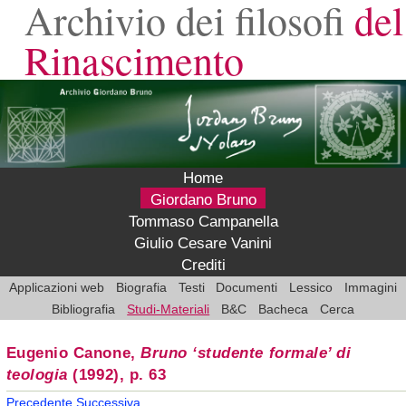
Archivio dei filosofi
del
Rinascimento
Home
Giordano Bruno
Tommaso Campanella
Giulio Cesare Vanini
Crediti
Applicazioni web
Biografia
Testi
Documenti
Lessico
Immagini
Bibliografia
Studi-Materiali
B&C
Bacheca
Cerca
Eugenio Canone,
Bruno ‘studente formale’ di
teologia
(1992), p. 63
Precedente
Successiva