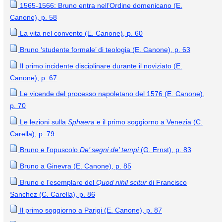
1565-1566: Bruno entra nell’Ordine domenicano (E.
Canone), p. 58
La vita nel convento (E. Canone), p. 60
Bruno ‘studente formale’ di teologia (E. Canone), p. 63
Il primo incidente disciplinare durante il noviziato (E.
Canone), p. 67
Le vicende del processo napoletano del 1576 (E. Canone),
p. 70
Le lezioni sulla
Sphaera
e il primo soggiorno a Venezia (C.
Carella), p. 79
Bruno e l’opuscolo
De’ segni de’ tempi
(G. Ernst), p. 83
Bruno a Ginevra (E. Canone)
,
p. 85
Bruno e l’esemplare del
Quod nihil scitur
di Francisco
Sanchez (C. Carella), p. 86
Il primo soggiorno a Parigi (E. Canone), p. 87