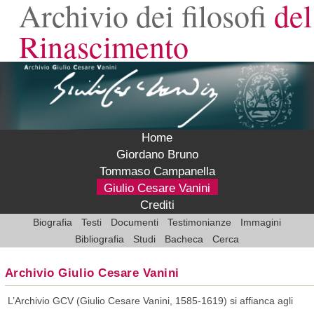
Archivio dei filosofi
del
Rinascimento
Home
Giordano Bruno
Tommaso Campanella
Giulio Cesare Vanini
Crediti
Biografia
Testi
Documenti
Testimonianze
Immagini
Bibliografia
Studi
Bacheca
Cerca
Archivio Giulio Cesare Vanini
L
’Archivio GCV (Giulio Cesare Vanini, 1585-1619) si affianca agli