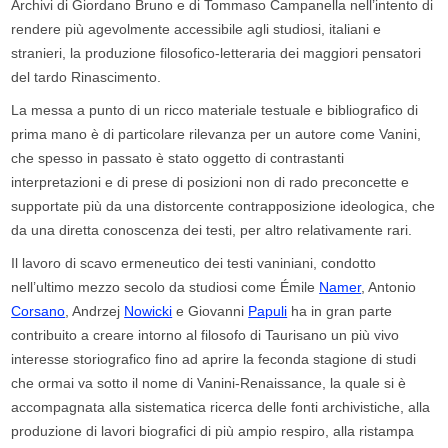
Archivi di Giordano Bruno e di Tommaso Campanella nell’intento di
rendere più agevolmente accessibile agli studiosi, italiani e
stranieri, la produzione filosofico-letteraria dei maggiori pensatori
del tardo Rinascimento.
L
a messa a punto di un ricco materiale testuale e bibliografico di
prima mano è di particolare rilevanza per un autore come Vanini,
che spesso in passato è stato oggetto di contrastanti
interpretazioni e di prese di posizioni non di rado preconcette e
supportate più da una distorcente contrapposizione ideologica, che
da una diretta conoscenza dei testi, per altro relativamente rari.
I
l lavoro di scavo ermeneutico dei testi vaniniani, condotto
nell’ultimo mezzo secolo da studiosi come Émile
Namer
, Antonio
Corsano
, Andrzej
Nowicki
e Giovanni
Papuli
ha in gran parte
contribuito a creare intorno al filosofo di Taurisano un più vivo
interesse storiografico fino ad aprire la feconda stagione di studi
che ormai va sotto il nome di Vanini-Renaissance, la quale si è
accompagnata alla sistematica ricerca delle fonti archivistiche, alla
produzione di lavori biografici di più ampio respiro, alla ristampa