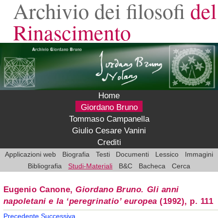
Archivio dei filosofi
del
Rinascimento
Home
Giordano Bruno
Tommaso Campanella
Giulio Cesare Vanini
Crediti
Applicazioni web
Biografia
Testi
Documenti
Lessico
Immagini
Bibliografia
Studi-Materiali
B&C
Bacheca
Cerca
Eugenio Canone,
Giordano Bruno. Gli anni
napoletani e la ‘peregrinatio’ europea
(1992), p. 111
Precedente
Successiva