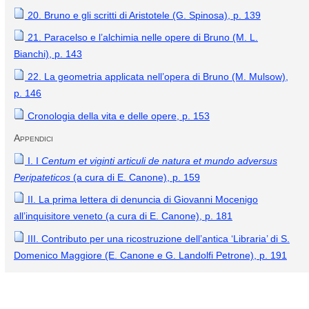
20. Bruno e gli scritti di Aristotele (G. Spinosa), p. 139
21. Paracelso e l’alchimia nelle opere di Bruno (M. L.
Bianchi), p. 143
22. La geometria applicata nell’opera di Bruno (M. Mulsow),
p. 146
Cronologia della vita e delle opere, p. 153
Appendici
I. I
Centum et viginti articuli de natura et mundo adversus
Peripateticos
(a cura di E. Canone), p. 159
II. La prima lettera di denuncia di Giovanni Mocenigo
all’inquisitore veneto (a cura di E. Canone), p. 181
III. Contributo per una ricostruzione dell’antica ‘Libraria’ di S.
Domenico Maggiore (E. Canone e G. Landolfi Petrone), p. 191