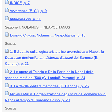
INDICE, p. 7
Avvertenza (E. C.), p. 9
Abbreviazioni, p. 11
Sezione I. NOLANUS ... NEAPOLITANUS
Eugenio Canone
, Nolanus ... Neapolitanus, p. 15
Schede
1. Il dibattito sulla logica aristotelico-averroistica a Napoli: la
Destructio destructionum dictorum Balduini
del Sarnese (E.
Canone), p. 21
2. Le opere di Telesio e Della Porta nella Napoli della
seconda metà del ’500 (G. Landolfi Petrone), p. 24
3. La ‘favilla’
dell’ars memoriae
(E. Canone), p. 26
Michele Miele,
L’organizzazione degli studi dei domenicani di
Napoli al tempo di Giordano Bruno, p. 29
Schede