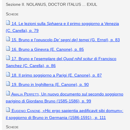
Sezione II. NOLANUS, DOCTOR ITALUS ... EXUL
Schede
14. Le lezioni sulla
Sphaera
e il primo soggiorno a Venezia
(C. Carella), p. 79
15. Bruno e l’opuscolo
De’ segni de} tempi
(G. Ernst), p. 83
16. Bruno a Ginevra (E. Canone)
,
p. 85
17. Bruno e l’esemplare del
Quod nihil scitur
di Francisco
Sanchez (C. Carella), p. 86
18. Il primo soggiorno a Parigi (E. Canone), p. 87
19. Bruno in Inghilterra (E. Canone), p. 90
Amalia Perfetti,
Un nuovo documento sul secondo soggiorno
parigino di Giordano Bruno (1585-1586), p. 99
Eugenio Canone,
«Hic ergo sapientia aedificavit sibi domum»:
il soggiorno di Bruno in Germania (1586-1591) , p. 111
Schede