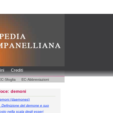
ini
Crediti
EC-Sfoglia
EC-Abbreviazioni
oce: demoni
emoni (daemones)
.
Definizione del demone e suo
osto nella scala degli esseri