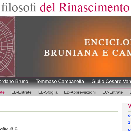
filosofi
del Rinascimento
ordano Bruno
Tommaso Campanella
Giulio Cesare Van
ate
EB-Entrate
EB-Sfoglia
EB-Abbreviazioni
EC-Entrate
V
d
1
p