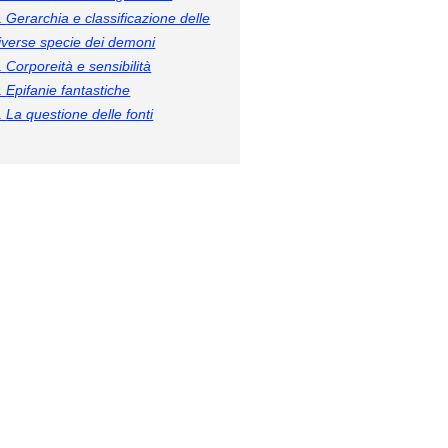
.
Gerarchia e classificazione delle
iverse specie dei demoni
.
Corporeità e sensibilità
.
Epifanie fantastiche
.
La questione delle fonti