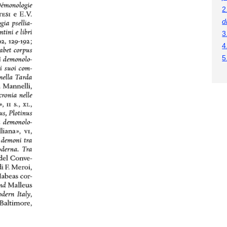
2
d
3
4
5