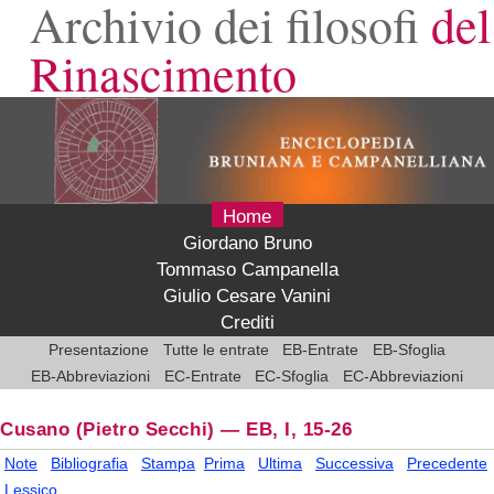
Archivio dei filosofi
del
Rinascimento
Home
Giordano Bruno
Tommaso Campanella
Giulio Cesare Vanini
Crediti
Presentazione
Tutte le entrate
EB-Entrate
EB-Sfoglia
EB-Abbreviazioni
EC-Entrate
EC-Sfoglia
EC-Abbreviazioni
Cusano
(Pietro Secchi)
—
EB, I, 15-26
Note
Bibliografia
Stampa
Prima
Ultima
Successiva
Precedente
Lessico