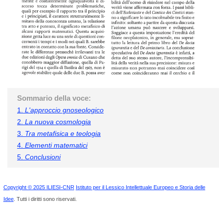
Sommario della voce:
1.
L'approccio gnoseologico
2.
La nuova cosmologia
3.
Tra metafisica e teologia
4.
Elementi matematici
5.
Conclusioni
Copyright © 2025 ILIESI-CNR
Istituto per il Lessico Intellettuale Europeo e Storia delle
Idee
. Tutti i diritti sono riservati.