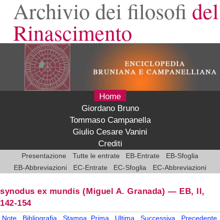
Archivio dei filosofi
del
Rinascimento
Home
Giordano Bruno
Tommaso Campanella
Giulio Cesare Vanini
Crediti
Presentazione
Tutte le entrate
EB-Entrate
EB-Sfoglia
EB-Abbreviazioni
EC-Entrate
EC-Sfoglia
EC-Abbreviazioni
synodus ex mundis
(Miguel A. Granada)
—
EB, II,
142-154
Note
Bibliografia
Stampa
Prima
Ultima
Successiva
Precedente