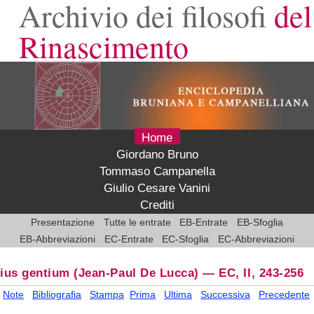
Archivio dei filosofi
del
Rinascimento
Home
Giordano Bruno
Tommaso Campanella
Giulio Cesare Vanini
Crediti
Presentazione
Tutte le entrate
EB-Entrate
EB-Sfoglia
EB-Abbreviazioni
EC-Entrate
EC-Sfoglia
EC-Abbreviazioni
ius gentium
(Jean-Paul De Lucca)
—
EC, II, 243-256
Note
Bibliografia
Stampa
Prima
Ultima
Successiva
Precedente