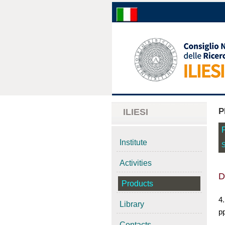
P
ILIESI
Institute
S
Activities
D
Products
4
Library
pp
Contacts