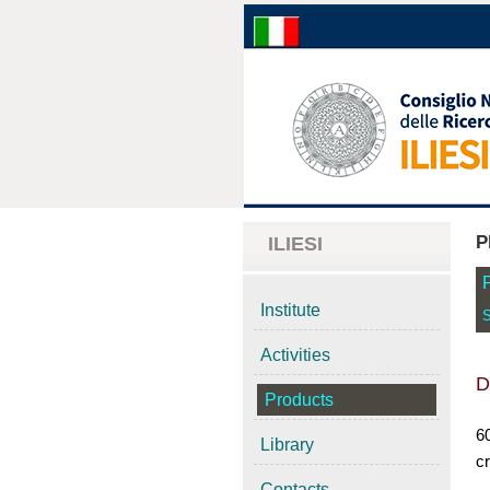
P
ILIESI
Institute
S
Activities
D
Products
6
Library
cr
Contacts