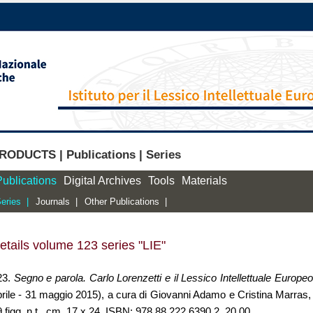
RODUCTS | Publications | Series
Publications
Digital Archives
Tools
Materials
eries |
Journals |
Other Publications |
etails volume 123 series "LIE"
23.
Segno e parola. Carlo Lorenzetti e il Lessico Intellettuale Europeo
rile - 31 maggio 2015), a cura di Giovanni Adamo e Cristina Marras, 2
 figg. n.t., cm. 17 x 24, ISBN: 978 88 222 6390 2, 20,00.