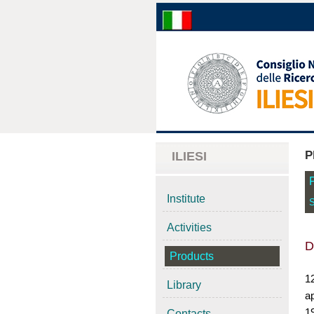
P
ILIESI
Institute
S
Activities
D
Products
1
Library
ap
19
Contacts