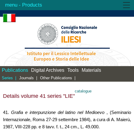
- Products
Institute
Activities
Products
Library
Contacts
Publications
Digital Archives
Tools
Materials
Series |
Journals |
Other Publications |
catalogue
Details volume 41 series "LIE"
41.
Grafia e interpunzione del latino nel Medioevo
, (Seminario
Internazionale, Roma 27-29 settembre 1984), a cura di A. Maierù,
1987, VIII-228 pp. e 8 tavv. f. t., 24 cm., L. 49.000.