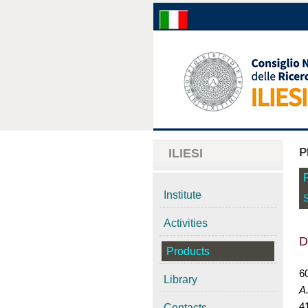
P
ILIESI
Institute
S
Activities
D
Products
6
Library
A
41
Contacts