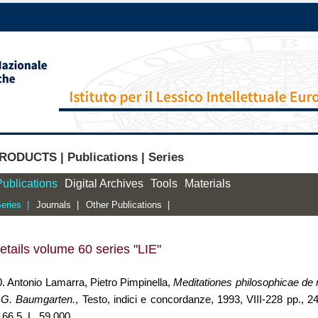
RODUCTS | Publications | Series
Publications
Digital Archives
Tools
Materials
eries |
Journals |
Other Publications |
etails volume 60 series "LIE"
0. Antonio Lamarra, Pietro Pimpinella,
Meditationes philosophicae de 
.G. Baumgarten.
, Testo, indici e concordanze, 1993, VIII-228 pp., 
66 5, L. 59.000.