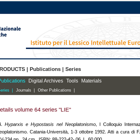
RODUCTS | Publications | Series
Publications
Digital Archives
Tools
Materials
eries |
Journals |
Other Publications |
etails volume 64 series "LIE"
4.
Hyparxis e Hypostasis nel Neoplatonismo
, I Colloquio Intern
eoplatonismo. Catania-Università, 1-3 ottobre 1992. Atti a cura di
IV-234 pp., 24 cm., ISBN: 88-222-42- 06, L. 60.000.