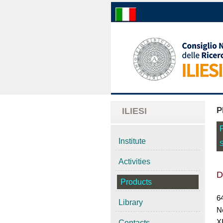
P
ILIESI
Institute
S
Activities
D
Products
6
Library
N
X
Contacts