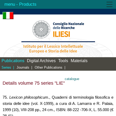
- Products
Institute
Activities
Products
Library
Contacts
Publications
Digital Archives
Tools
Materials
Series |
Journals |
Other Publications |
catalogue
Details volume 75 series "LIE"
75.
Lexicon philosophicum.
, Quaderni di terminologia filosofica e
storia delle idee (vol. X-1999), a cura di A. Lamarra e R. Palaia,
1999 (10), VIII-208 pp., 24 cm., ISBN: 88-222 -706-X, L. 55.000 (€