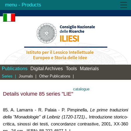
- Products
Institute
Activities
Products
Library
Contacts
Publications
Digital Archives
Tools
Materials
Series |
Journals |
Other Publications |
catalogue
Details volume 85 series "LIE"
85. A. Lamarra - R. Palaia - P. Pimpinella,
Le prime traduzioni
della "Monadologie" di Leibniz (1720-1721).
, Introduzione storico-
critica, sinossi dei testi, concordanze contrastive, 2001, XX-360