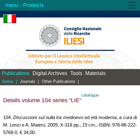
- Products
Institute
Activities
Products
Library
Contacts
Publications
Digital Archives
Tools
Materials
Series |
Journals |
Other Publications |
catalogue
Details volume 104 series "LIE"
104.
Discussioni sul nulla tra medioevo ed età moderna
, a cura di
M. Lenzi e A. Maierù, 2009, X-318 pp., 19 cm., ISBN: 978-88-222-
5768-0, € 34,00.