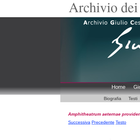
Archivio dei 
Home
Gi
Biografia
Testi
Amphitheatrum aeternae providen
Successiva
Precedente
Testo