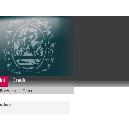
ini
Crediti
Bacheca
Cerca
Indice