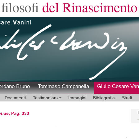
filosofi
del Rinascimento
ordano Bruno
Tommaso Campanella
Giulio Cesare Van
Documenti
Testimonianze
Immagini
Bibliografia
Studi
tiae
, Pag. 333