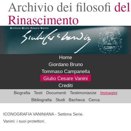
Archivio dei filosofi
del
Rinascimento
Home
Giordano Bruno
Tommaso Campanella
Giulio Cesare Vanini
Crediti
Biografia
Testi
Documenti
Testimonianze
Immagini
Bibliografia
Studi
Bacheca
Cerca
ICONOGRAFIA VANINIANA - Settima Serie.
Vanini: i suoi protettori.