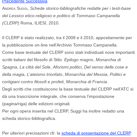
Precedente
Successiva
Andrea Suggi
,
Schede storico-bibliografiche redatte per i testi-base
del Lessico etico-religioso e politico di Tommaso Campanella
(CLERP)
Roma, ILIESI, 2010.
Il CLERP è stato realizzato, tra il 2008 e il 2010, appositamente per
la pubblicazione on-line nell’Archivio Tommaso Campanella.
Come base testuale del CLERP sono stati individuati nove importanti
scritti italiani del filosofo di Stilo:
Epilogo magno
,
Monarchia di
Spagna
,
La città del Sole
,
Aforismi politici
,
Del senso delle cose e
della magia
,
L’ateismo trionfato
,
Monarchia del Messia
,
Politici e
cortigiani contro filosofi e profeti
,
Monarchia di Francia
.
Degli scritti che costituiscono la base testuale del CLERP nell’ATC si
dà una trascrizione integrale, che conserva l’impostazione
(pagina/riga) delle edizioni originali.
Per ogni opera inserita nel CLERP, Suggi ha inoltre redatto una
scheda storico-bibliografica.
Per ulteriori precisazioni cfr. la
scheda di presentazione del CLERP
.