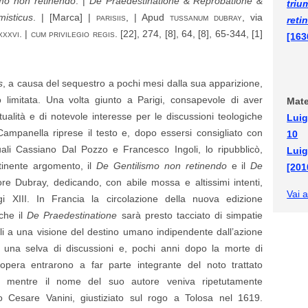
mo non retinendo
. |
De Praedestinatione & Reprobatione &
triu
isticus
. | [Marca] |
parisiis,
| Apud
tussanum dubray
, via
reti
xxxvi. | cum privilegio regis
. [22], 274, [8], 64, [8], 65-344, [1]
[163
s
, a causa del sequestro a pochi mesi dalla sua apparizione,
 limitata. Una volta giunto a Parigi, consapevole di aver
Mate
ualità e di notevole interesse per le discussioni teologiche
Luig
Campanella riprese il testo e, dopo essersi consigliato con
10
 quali Cassiano Dal Pozzo e Francesco Ingoli, lo ripubblicò,
Luig
ertinente argomento, il
De Gentilismo non retinendo
e il
De
[201
re Dubray, dedicando, con abile mossa e altissimi intenti,
Vai a
gi XIII. In Francia la circolazione della nuova edizione
nche il
De Praedestinatione
sarà presto tacciato di simpatie
li a una visione del destino umano indipendente dall’azione
evò una selva di discussioni e, pochi anni dopo la morte di
l’opera entrarono a far parte integrante del noto trattato
, mentre il nome del suo autore veniva ripetutamente
lio Cesare Vanini, giustiziato sul rogo a Tolosa nel 1619.