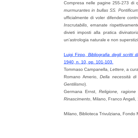
Compresa nelle pagine 255-273 di qu
murmurantes in bullas SS. Pontificum
ufficialmente di voler difendere contr
Inscrutabilis
, emanate rispettivamente
divieti imposti alla pratica divinator
un’astrologia naturale e non superstiz
Luigi Firpo,
Bibliografia degli scrit
1940, n. 10, pp. 101-103.
Tommaso Campanella,
Lettere
, a cur
Romano Amerio,
Della necessità di 
Gentilismo
).
Germana Ernst,
Religione, ragion
Rinascimento
, Milano, Franco Angeli, 
Milano, Biblioteca Trivulziana, Fondo