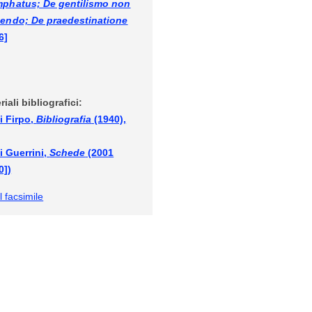
mphatus; De gentilismo non
nendo; De praedestinatione
6]
riali bibliografici:
i Firpo,
Bibliografia
(1940),
i Guerrini,
Schede
(2001
0])
l facsimile