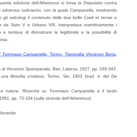
esta edizione dell’
Atheismus
si trova la
Disputatio contra
 adversus iudiciarios
, con la quale Campanella, mostrando
o gli astrologi il contenuto delle due bolle
Coeli et terrae
e
 da Sisto V e Urbano VIII, interpretava restrittivamente i
ia e tentava di dimostrare la legittimità e la possibilità di
iosa.
ti di Tommaso Campanella
, Torino, Tipografia Vincenzo Bona,
a di Vincenzo Spampanato, Bari, Laterza, 1927, pp. 339-343.
una filosofia cristiana
, Torino, Sei, 1953 (trad. it. del
De
e e natura. Ricerche su Tommaso Campanella e il tardo
1991, pp. 73-104 (sulle vicende dell’
Atheismus
).
 Morando