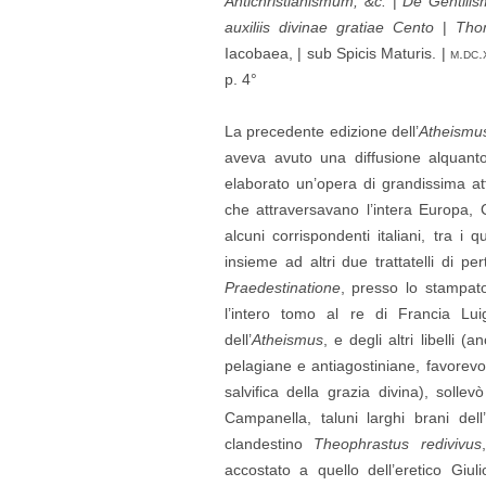
Antichristianismum, &c.
|
De Gentilis
auxiliis divinae gratiae Cento
|
Thom
Iacobaea, | sub Spicis Maturis. |
m.dc.
p. 4°
La precedente edizione dell’
Atheismu
aveva avuto una diffusione alquanto
elaborato un’opera di grandissima att
che attraversavano l’intera Europa, 
alcuni corrispondenti italiani, tra i
insieme ad altri due trattatelli di p
Praedestinatione
, presso lo stampato
l’intero tomo al re di Francia Lui
dell’
Atheismus
, e degli altri libelli (a
pelagiane e antiagostiniane, favorevo
salvifica della grazia divina), soll
Campanella, taluni larghi brani del
clandestino
Theophrastus redivivus
accostato a quello dell’eretico Giu