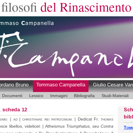
filosofi
del Rinascimento
ordano Bruno
Tommaso Campanella
Giulio Cesare Van
Documenti
Lessico
Immagini
Bibliografia
Studi-Materiali
, scheda 12
Sch
bib
ssimo. | ad | christianae rei patrocinium.
| Dedicat Fr.
thomas
sce libellos, videlicet: |
Atheismus Triumphatus, seu Contra
Tomm