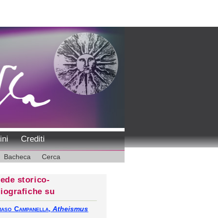
ini
Crediti
Bacheca
Cerca
ede storico-
liografiche su
aso Campanella
,
Atheismus