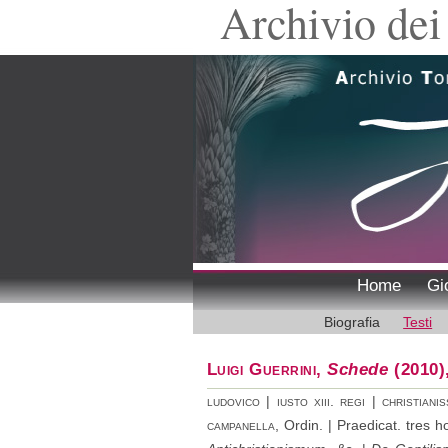
Archivio dei 
Home
Gi
Biografia
Testi
Luigi Guerrini
,
Schede
(2010)
ludovico | iusto xiii. regi | christiani
campanella
, Ordin. | Praedicat. tres ho