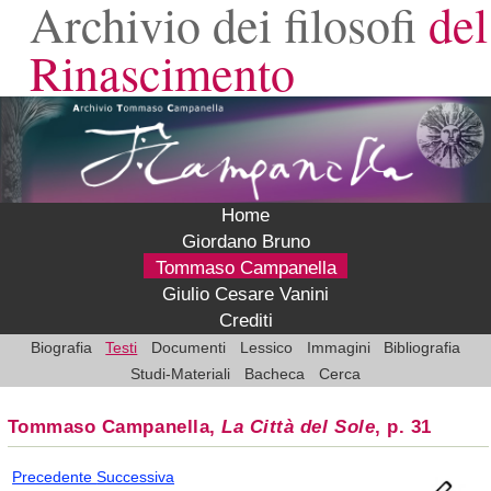
Archivio dei filosofi
del
Rinascimento
Home
Giordano Bruno
Tommaso Campanella
Giulio Cesare Vanini
Crediti
Biografia
Testi
Documenti
Lessico
Immagini
Bibliografia
Studi-Materiali
Bacheca
Cerca
Tommaso Campanella,
La Città del Sole
, p. 31
Precedente
Successiva