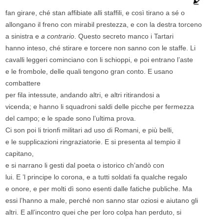
fan girare, ché stan affibiate alli staffili, e così tirano a sé o
allongano il freno con mirabil prestezza, e con la destra torceno
a sinistra e
a contrario
. Questo secreto manco i Tartari
hanno inteso, ché stirare e torcere non sanno con le staffe. Li
cavalli leggeri cominciano con li schioppi, e poi entrano l’aste
e le frombole, delle quali tengono gran conto. E usano
combattere
per fila intessute, andando altri, e altri ritirandosi a
vicenda; e hanno li squadroni saldi delle picche per fermezza
del campo; e le spade sono l’ultima prova.
Ci son poi li trionfi militari ad uso di Romani, e più belli,
e le supplicazioni ringraziatorie. E si presenta al tempio il
capitano,
e si narrano li gesti dal poeta o istorico ch’andò con
lui. E ’l principe lo corona, e a tutti soldati fa qualche regalo
e onore, e per molti dì sono esenti dalle fatiche publiche. Ma
essi l’hanno a male, perché non sanno star oziosi e aiutano gli
altri. E all’incontro quei che per loro colpa han perduto, si