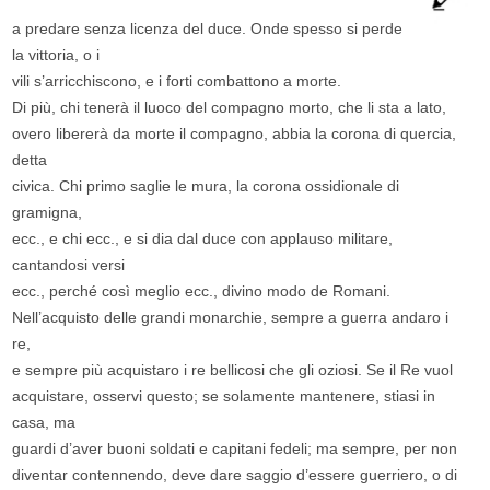
a predare senza licenza del duce. Onde spesso si perde
la vittoria, o i
vili s’arricchiscono, e i forti combattono a morte.
Di più, chi tenerà il luoco del compagno morto, che li sta a lato,
overo libererà da morte il compagno, abbia la corona di quercia,
detta
civica. Chi primo saglie le mura, la corona ossidionale di
gramigna,
ecc., e chi ecc., e si dia dal duce con applauso militare,
cantandosi versi
ecc., perché così meglio ecc., divino modo de Romani.
Nell’acquisto delle grandi monarchie, sempre a guerra andaro i
re,
e sempre più acquistaro i re bellicosi che gli oziosi. Se il Re vuol
acquistare, osservi questo; se solamente mantenere, stiasi in
casa, ma
guardi d’aver buoni soldati e capitani fedeli; ma sempre, per non
diventar contennendo, deve dare saggio d’essere guerriero, o di