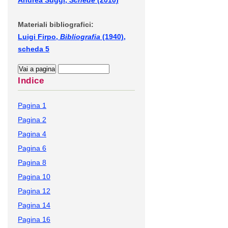
Andrea Suggi,
Schede
(2010)
Materiali bibliografici:
Luigi Firpo,
Bibliografia
(1940),
scheda 5
Indice
Pagina 1
Pagina 2
Pagina 4
Pagina 6
Pagina 8
Pagina 10
Pagina 12
Pagina 14
Pagina 16