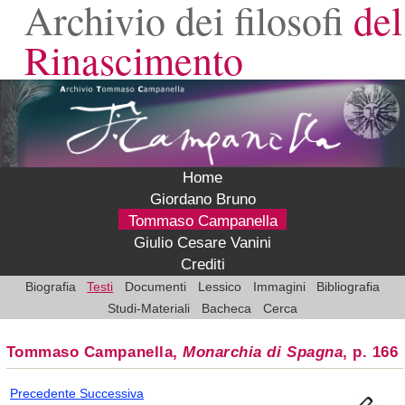
Archivio dei filosofi
del
Rinascimento
Home
Giordano Bruno
Tommaso Campanella
Giulio Cesare Vanini
Crediti
Biografia
Testi
Documenti
Lessico
Immagini
Bibliografia
Studi-Materiali
Bacheca
Cerca
Tommaso Campanella,
Monarchia di Spagna
, p. 166
Precedente
Successiva