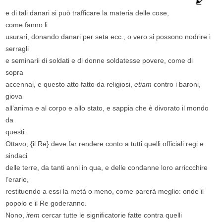
e di tali danari si può trafficare la materia delle cose,
come fanno li
usurari, donando danari per seta ecc., o vero si possono nodrire i
serragli
e seminarii di soldati e di donne soldatesse povere, come di
sopra
accennai, e questo atto fatto da religiosi,
etiam
contro i baroni,
giova
all’anima e al corpo e allo stato, e sappia che è divorato il mondo
da
questi.
Ottavo, {il Re} deve far rendere conto a tutti quelli officiali regi e
sindaci
delle terre, da tanti anni in qua, e delle condanne loro arriccchire
l’erario,
restituendo a essi la metà o meno, come parerà meglio: onde il
popolo e il Re goderanno.
Nono,
item
cercar tutte le significatorie fatte contra quelli