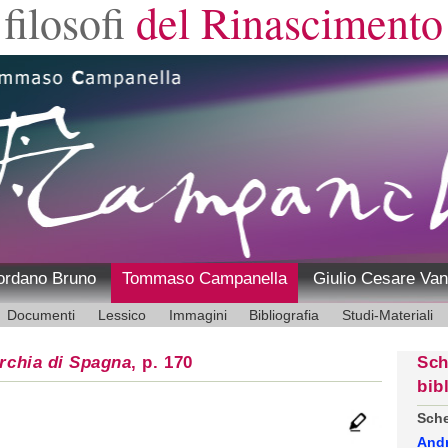
filosofi
del Rinascimento
ordano Bruno
Tommaso Campanella
Giulio Cesare Van
Documenti
Lessico
Immagini
Bibliografia
Studi-Materiali
rchia di Spagna
, p. 170
Sch
bib
Sche
And