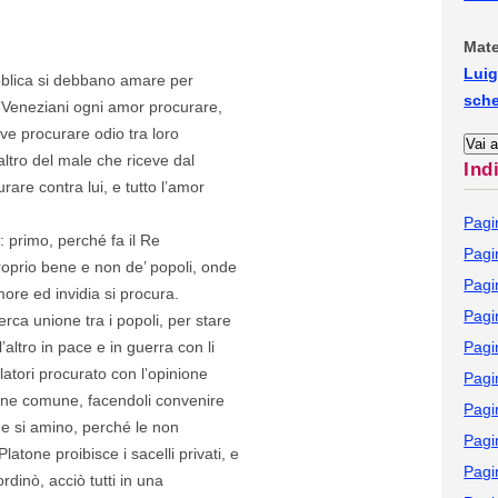
Mate
Luig
ubblica si debbano amare per
sch
 Veneziani ogni amor procurare,
e procurare odio tra loro
altro del male che riceve dal
Ind
are contra lui, e tutto l’amor
Pagi
: primo, perché fa il Re
Pagi
roprio bene e non de’ popoli, onde
Pagi
more ed invidia si procura.
Pagi
rca unione tra i popoli, per stare
l’altro in pace e in guerra con li
Pagi
slatori procurato con l’opinione
Pagi
ione comune, facendoli convenire
Pagi
de si amino, perché le non
Pagi
tone proibisce i sacelli privati, e
Pagi
rdinò, acciò tutti in una