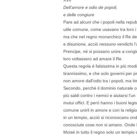
Dell’amore e odio de popoli,
e delle congiure
Pare ad alcuni che i popoli nella rep
utile comune, come usavano tra loro i
ma che nel regno monarchico il Re dev
e disunione, acciò nessuno vendichi l’
Prencipe, né si possano unire a congiur
loro voltassero ad amare il Re.
Questa regola è falsissima in più modi
tirannissimo, e che solo governi per p
non amore dall’odio tra i popoli, ma ti
Secondo, perché il dominio naturale ce
più saldi contro i nemici e aiutarsi l’un 
mutui offici. E però hanno i buoni legi
comune unirli in amore e con la relig
in un tempio, acciò si riconoscano on
conosciute cose non si amano. Onde Pla
Moisè in tutto il regno solo un tempio o