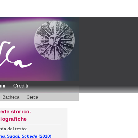
ini
Crediti
Bacheca
Cerca
ede storico-
liografiche
da del testo:
rea Suggi,
Schede
(2010)