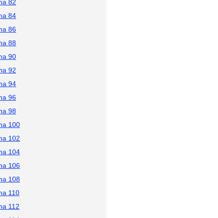
na 82
na 84
na 86
na 88
na 90
na 92
na 94
na 96
na 98
na 100
na 102
na 104
na 106
na 108
na 110
na 112