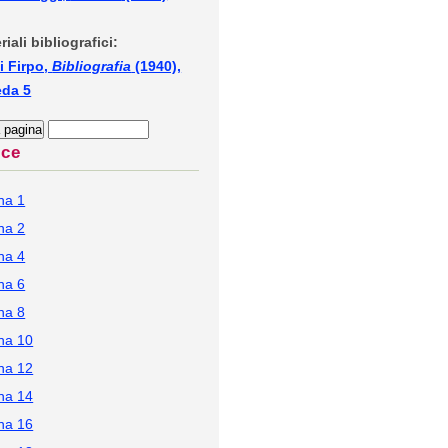
riali bibliografici:
i Firpo,
Bibliografia
(1940),
eda 5
ice
na 1
na 2
na 4
na 6
na 8
na 10
na 12
na 14
na 16