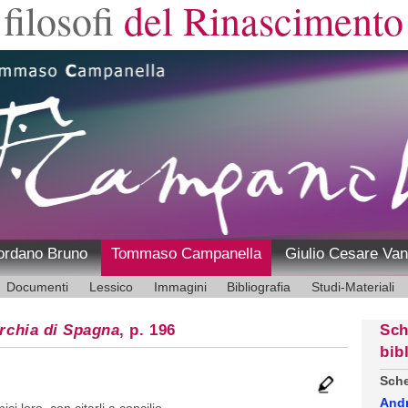
filosofi
del Rinascimento
ordano Bruno
Tommaso Campanella
Giulio Cesare Van
Documenti
Lessico
Immagini
Bibliografia
Studi-Materiali
rchia di Spagna
, p. 196
Sch
bib
Sche
And
i loro, con citarli a concilio