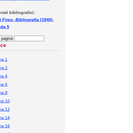
riali bibliografici:
i Firpo,
Bibliografia
(1940),
eda 5
ice
na 1
na 2
na 4
na 6
na 8
na 10
na 12
na 14
na 16