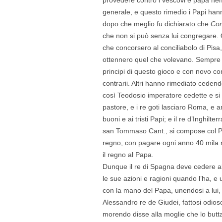
generale, e questo rimedio i Papi ha
dopo che meglio fu dichiarato che
Con
che non si può senza lui congregare. 
che concorsero al conciliabolo di Pisa, 
ottennero quel che volevano. Sempre se
principi di questo gioco e con novo conc
contrarii. Altri hanno rimediato ceden
così Teodosio imperatore cedette e si
pastore, e i re goti lasciaro Roma, e
buoni e ai tristi Papi; e il re d’Inghilt
san Tommaso Cant., si compose col Pa
regno, con pagare ogni anno 40 mila 
il regno al Papa.
Dunque il re di Spagna deve cedere al 
le sue azioni e ragioni quando l’ha, e 
con la mano del Papa, unendosi a lui
Alessandro re de Giudei, fattosi odioso 
morendo disse alla moglie che lo buttas