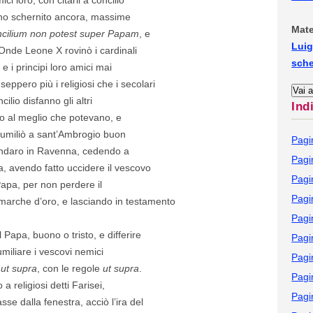
nno schernito ancora, massime
Mate
cilium non potest super Papam
, e
Luig
Onde Leone X rovinò i cardinali
sch
e i principi loro amici mai
ppero più i religiosi che i secolari
ilio disfanno gli altri
Ind
do al meglio che potevano, e
 umiliò a sant’Ambrogio buon
Pagi
 andaro in Ravenna, cedendo a
Pagi
erra, avendo fatto uccidere il vescovo
Pagi
pa, per non perdere il
Pagi
marche d’oro, e lasciando in testamento
Pagi
Papa, buono o tristo, e differire
Pagi
umiliare i vescovi nemici
Pagi
,
ut supra
, con le regole
ut supra
.
Pagi
a religiosi detti Farisei,
Pagi
se dalla fenestra, acciò l’ira del