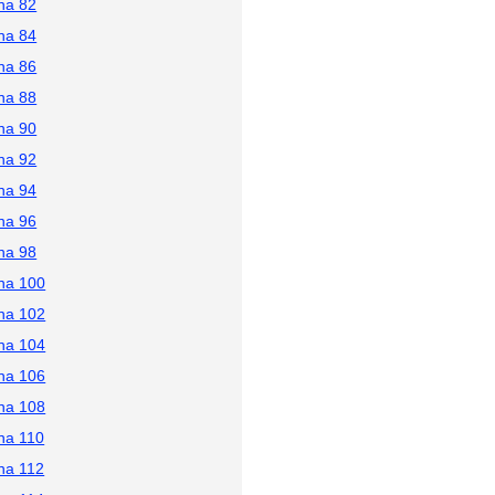
na 82
na 84
na 86
na 88
na 90
na 92
na 94
na 96
na 98
na 100
na 102
na 104
na 106
na 108
na 110
na 112