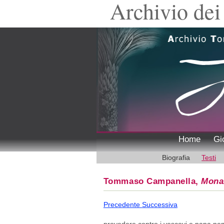
Archivio dei 
Home
Gi
Biografia
Testi
Tommaso Campanella,
Mona
Precedente
Successiva
provedere contro i vescovi e papa nemic