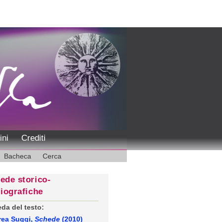
ini
Crediti
Bacheca
Cerca
ede storico-
liografiche
da del testo:
rea Suggi,
Schede
(2010)