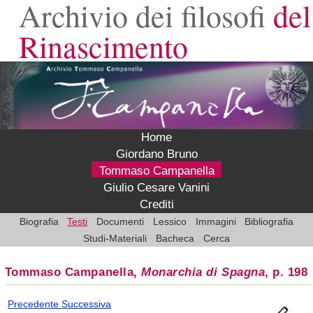
Archivio dei filosofi
del
Rinascimento
Home
Giordano Bruno
Tommaso Campanella
Giulio Cesare Vanini
Crediti
Biografia
Testi
Documenti
Lessico
Immagini
Bibliografia
Studi-Materiali
Bacheca
Cerca
Tommaso Campanella,
Monarchia di Spagna
, p. 198
Precedente
Successiva