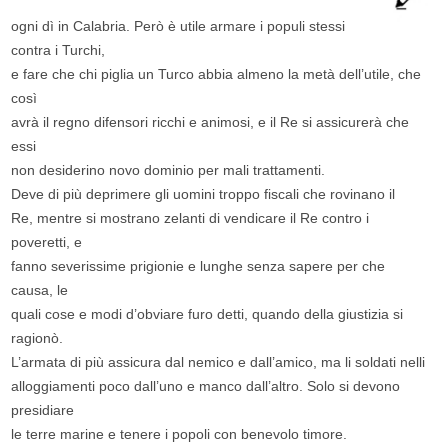
ogni dì in Calabria. Però è utile armare i populi stessi
contra i Turchi,
e fare che chi piglia un Turco abbia almeno la metà dell’utile, che
così
avrà il regno difensori ricchi e animosi, e il Re si assicurerà che
essi
non desiderino novo dominio per mali trattamenti.
Deve di più deprimere gli uomini troppo fiscali che rovinano il
Re, mentre si mostrano zelanti di vendicare il Re contro i
poveretti, e
fanno severissime prigionie e lunghe senza sapere per che
causa, le
quali cose e modi d’obviare furo detti, quando della giustizia si
ragionò.
L’armata di più assicura dal nemico e dall’amico, ma li soldati nelli
alloggiamenti poco dall’uno e manco dall’altro. Solo si devono
presidiare
le terre marine e tenere i popoli con benevolo timore.