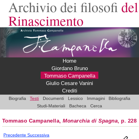
Archivio dei filosofi
del
Rinascimento
Home
Giordano Bruno
Tommaso Campanella
Giulio Cesare Vanini
Crediti
Biografia
Testi
Documenti
Lessico
Immagini
Bibliografia
Studi-Materiali
Bacheca
Cerca
Tommaso Campanella,
Monarchia di Spagna
, p. 228
Precedente
Successiva