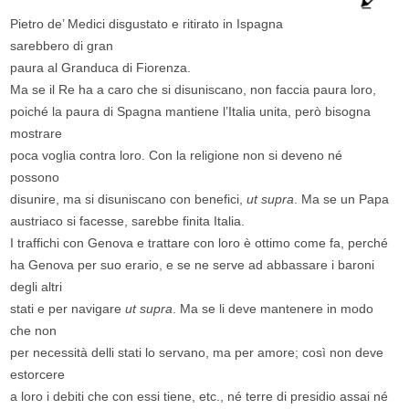
Pietro de’ Medici disgustato e ritirato in Ispagna
sarebbero di gran
paura al Granduca di Fiorenza.
Ma se il Re ha a caro che si disuniscano, non faccia paura loro,
poiché la paura di Spagna mantiene l’Italia unita, però bisogna
mostrare
poca voglia contra loro. Con la religione non si deveno né
possono
disunire, ma si disuniscano con benefici,
ut supra
. Ma se un Papa
austriaco si facesse, sarebbe finita Italia.
I traffichi con Genova e trattare con loro è ottimo come fa, perché
ha Genova per suo erario, e se ne serve ad abbassare i baroni
degli altri
stati e per navigare
ut supra
. Ma se li deve mantenere in modo
che non
per necessità delli stati lo servano, ma per amore; così non deve
estorcere
a loro i debiti che con essi tiene, etc., né terre di presidio assai né