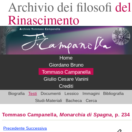
Archivio dei filosofi
del
Rinascimento
Home
Giordano Bruno
Tommaso Campanella
Giulio Cesare Vanini
Crediti
Biografia
Testi
Documenti
Lessico
Immagini
Bibliografia
Studi-Materiali
Bacheca
Cerca
Tommaso Campanella,
Monarchia di Spagna
, p. 234
Precedente
Successiva