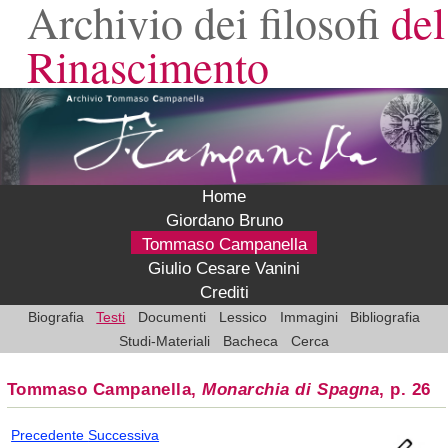
Archivio dei filosofi
del
Rinascimento
Home
Giordano Bruno
Tommaso Campanella
Giulio Cesare Vanini
Crediti
Biografia
Testi
Documenti
Lessico
Immagini
Bibliografia
Studi-Materiali
Bacheca
Cerca
Tommaso Campanella,
Monarchia di Spagna
, p. 26
Precedente
Successiva