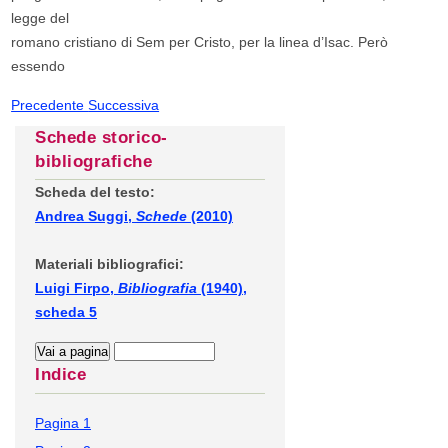
legge del
romano cristiano di Sem per Cristo, per la linea d’Isac. Però
essendo
Precedente
Successiva
Schede storico-
bibliografiche
Scheda del testo:
Andrea Suggi,
Schede
(2010)
Materiali bibliografici:
Luigi Firpo,
Bibliografia
(1940),
scheda 5
Indice
Pagina 1