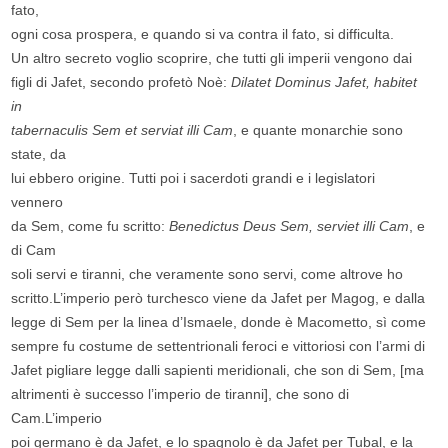
fato,
ogni cosa prospera, e quando si va contra il fato, si difficulta.
Un altro secreto voglio scoprire, che tutti gli imperii vengono dai
figli di Jafet, secondo profetò Noè:
Dilatet Dominus Jafet, habitet
in
tabernaculis Sem et serviat illi Cam
, e quante monarchie sono
state, da
lui ebbero origine. Tutti poi i sacerdoti grandi e i legislatori
vennero
da Sem, come fu scritto:
Benedictus Deus Sem, serviet illi Cam
, e
di Cam
soli servi e tiranni, che veramente sono servi, come altrove ho
scritto.L’imperio però turchesco viene da Jafet per Magog, e dalla
legge di Sem per la linea d’Ismaele, donde è Macometto, sì come
sempre fu costume de settentrionali feroci e vittoriosi con l’armi di
Jafet pigliare legge dalli sapienti meridionali, che son di Sem, [ma
altrimenti è successo l’imperio de tiranni], che sono di
Cam.L’imperio
poi germano è da Jafet, e lo spagnolo è da Jafet per Tubal, e la