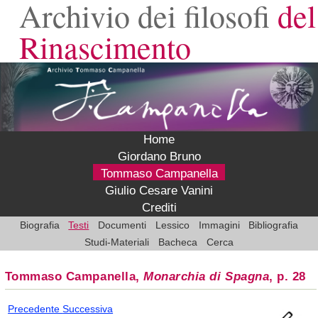
Archivio dei filosofi
del
Rinascimento
Home
Giordano Bruno
Tommaso Campanella
Giulio Cesare Vanini
Crediti
Biografia
Testi
Documenti
Lessico
Immagini
Bibliografia
Studi-Materiali
Bacheca
Cerca
Tommaso Campanella,
Monarchia di Spagna
, p. 28
Precedente
Successiva