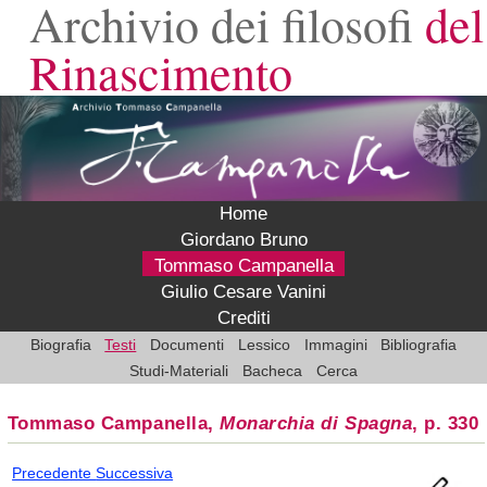
Archivio dei filosofi
del
Rinascimento
Home
Giordano Bruno
Tommaso Campanella
Giulio Cesare Vanini
Crediti
Biografia
Testi
Documenti
Lessico
Immagini
Bibliografia
Studi-Materiali
Bacheca
Cerca
Tommaso Campanella,
Monarchia di Spagna
, p. 330
Precedente
Successiva