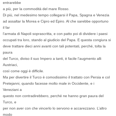
entrarebbe
a più, per la commodità del mare Rosso.
Di più, nel medesimo tempo collegarsi il Papa, Spagna e Venezia
ad assaltar la Morea e Cipro ed Epiro. Al che sarebbe opportuno
il far
l’armata di Napoli soprascritta, e con patto poi di dividere i paesi
occupati tra loro, stando al giudicio del Papa. E questa congiura si
deve trattare dieci anni avanti con tali potentati, perché, tolta la
paura
del Turco, diviso il suo Impero a tanti, è facile l’augmento alli
Austriaci,
così come oggi è difficile.
Ma per divertire il Turco è comodissimo il trattato con Persia e col
Pretejanni, quando facesse molto male in Occidente, e i
Veneziani a
questo non contradirebbero, perché ne hanno gran paura del
Turco, e
per non aver con che vincerlo lo servono e accarezzano. L’altro
modo