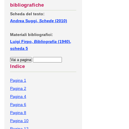
bibliografiche
Scheda del testo:
Andrea Suggi,
Schede
(2010)
Materiali bibliografici:
Luigi Firpo,
Bibliografia
(1940),
scheda 5
Indice
Pagina 1
Pagina 2
Pagina 4
Pagina 6
Pagina 8
Pagina 10
Pagina 12