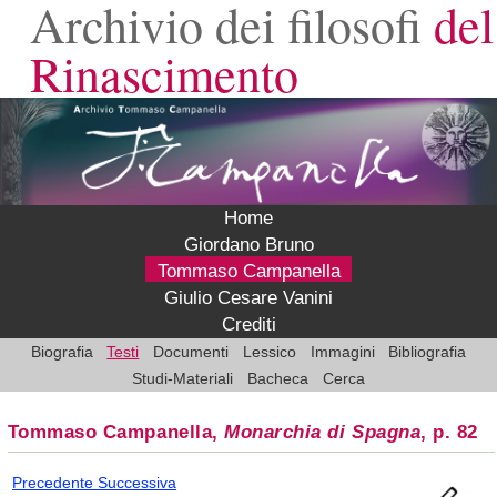
Archivio dei filosofi
del
Rinascimento
Home
Giordano Bruno
Tommaso Campanella
Giulio Cesare Vanini
Crediti
Biografia
Testi
Documenti
Lessico
Immagini
Bibliografia
Studi-Materiali
Bacheca
Cerca
Tommaso Campanella,
Monarchia di Spagna
, p. 82
Precedente
Successiva