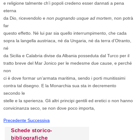
e religione talmente ch’i popoli credeno esser dannati a pena
eterna
da Dio, ricevendolo e
non pugnando usque ad mortem
, non potrà
far
questo effetto. Né lui par sia quello interrumpimento, che cada
sopra la langella austriaca, né da Ungaria, né da terra d’Otranto,
né
da Sicilia e Calabria divise da Albania posseduta dal Turco per il
tratto breve del Mar Jonico per le medesme due cause, e perché
non
ci è dove formar un’armata maritima, sendo i porti munitissimi
contra tal disegno. E la Monarchia sua sta in decremento
secondo le
stelle e la sperienza. Gli altri principi gentili ed eretici o non hanno
convicinanza seco, se non dove poco importa,
Precedente
Successiva
Schede storico-
bibliografiche