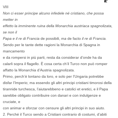
VIII
Non ci esser principe alcuno infedele né cristiano, che possa
metter in
effetto la imminente ruina della Monarchia austriaca spagnolizata,
se non il
Papa e il re di Francia
de possibili,
ma
de facto
il re di Francia.
Sendo per le tante dette ragioni la Monarchia di Spagna in
mancamento
e da rompersi in più parti, resta da considerar d’onde ha da
calarli sopra il flagello. È cosa certa ch’il Turco non può romper
affatto la Monarchia d’Austria spagnolizata.
Primo, perch’è lontano da loro, e solo per l’Ungaria potrebbe
disfar l’Imperio; ma essendo gli altri principi cristiani timorosi della
tirannide turchesca, l’aiutarebbeno e catolici et eretici, e il Papa
sarebbe obligato contribuire con danari e con indulgenze e
cruciate, e
con animar e sforzar con censure gli altri principi in suo aiuto.
2. Perché il Turco sendo a Cristiani contrario di costumi, d’abiti