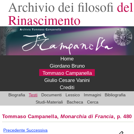
Archivio dei filosofi
del
Rinascimento
Home
Giordano Bruno
Tommaso Campanella
Giulio Cesare Vanini
Crediti
Biografia
Testi
Documenti
Lessico
Immagini
Bibliografia
Studi-Materiali
Bacheca
Cerca
Tommaso Campanella,
Monarchia di Francia
, p. 480
Precedente
Successiva